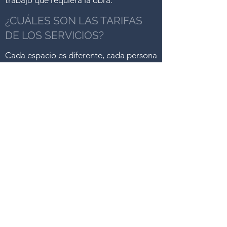
trabajo que requiera la obra.
¿CUÁLES SON LAS TARIFAS
DE LOS SERVICIOS?
Cada espacio es diferente, cada persona
quien lo habita es diferente. Nuestros
servicios son muy personalizados de
acuerdo a las necesidades del cliente y
el espacio. Se entregaría un presupuesto
de acuerdo a las necesidadas
conversadas posterior a la reunión y de
esta manera podrá ir ajustando por
prioridades o por fases el alcance del
trabajo.
Si lo que necesitas es cambio de